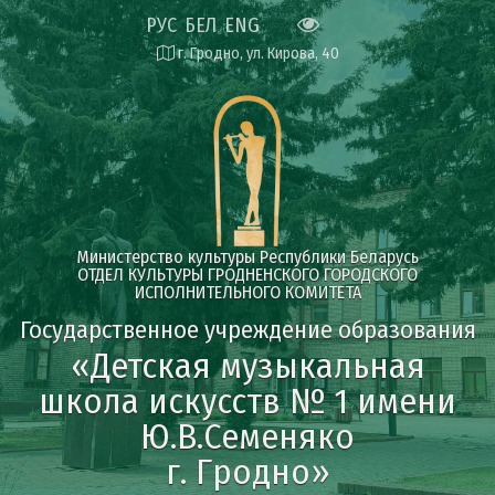
РУС
БЕЛ
ENG
г. Гродно, ул. Кирова, 40
Министерство культуры Республики Беларусь
ОТДЕЛ КУЛЬТУРЫ ГРОДНЕНСКОГО ГОРОДСКОГО
ИСПОЛНИТЕЛЬНОГО КОМИТЕТА
Государственное учреждение образования
«Детская музыкальная
школа искусств № 1 имени
Ю.В.Семеняко
г. Гродно»