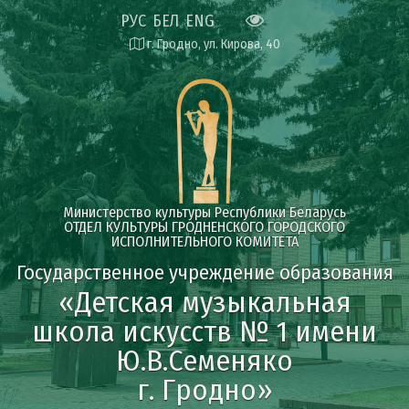
РУС
БЕЛ
ENG
г. Гродно, ул. Кирова, 40
Министерство культуры Республики Беларусь
ОТДЕЛ КУЛЬТУРЫ ГРОДНЕНСКОГО ГОРОДСКОГО
ИСПОЛНИТЕЛЬНОГО КОМИТЕТА
Государственное учреждение образования
«Детская музыкальная
школа искусств № 1 имени
Ю.В.Семеняко
г. Гродно»